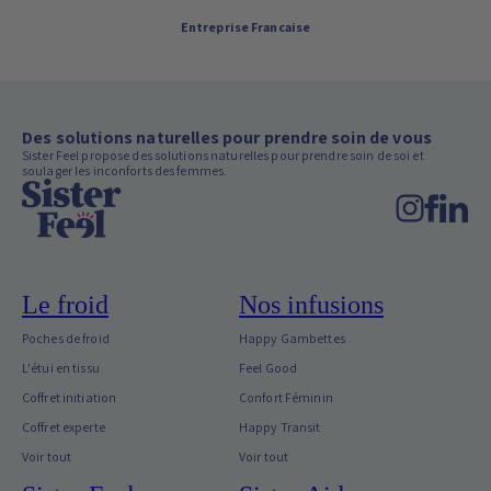
Entreprise Francaise
Des solutions naturelles pour prendre soin de vous
Sister Feel propose des solutions naturelles pour prendre soin de soi et
soulager les inconforts des femmes.
Le froid
Nos infusions
Poches de froid
Happy Gambettes
L'étui en tissu
Feel Good
Coffret initiation
Confort Féminin
Coffret experte
Happy Transit
Voir tout
Voir tout