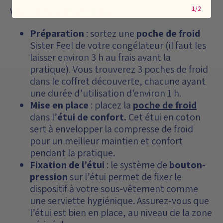
1/2
Voici comment les utiliser :
Préparation
: sortez une
poche de froid
Sister Feel de votre congélateur (il faut les
laisser environ 3 h au frais avant la
pratique). Vous trouverez 3 poches de froid
dans le coffret découverte, chacune ayant
une durée d’utilisation d'environ 1 h.
Mise en place
: placez la
poche de froid
dans l’
étui de
confort.
Cet étui en coton
sert à envelopper la compresse de froid
pour un meilleur maintien et confort
pendant la pratique.
Fixation de l’étui
: le système de
bouton-
pression
sur l’étui permet de fixer le
dispositif à votre sous-vêtement comme
une serviette hygiénique. Assurez-vous que
l’étui est bien en place, au niveau de la zone