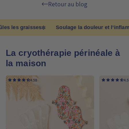
Retour au blog
es graisses
Soulage la douleur et l’inflammati
La cryothérapie périnéale à
la maison
4.58
4.