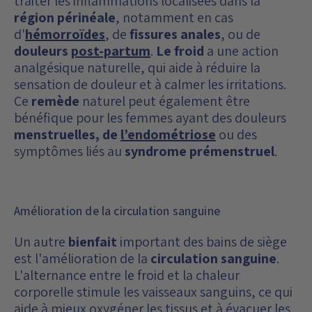
traiter les inflammations localisées dans la
région périnéale
, notamment en cas
d'
hémorroïdes
, de
fissures anales
, ou de
douleurs
post-partum
.
Le froid
a une action
analgésique naturelle, qui aide à réduire la
sensation de douleur et à calmer les irritations.
Ce
remède
naturel peut également être
bénéfique pour les femmes ayant des douleurs
menstruelles, de
l’endométriose
ou des
symptômes liés au
syndrome prémenstruel
.
Amélioration de la circulation sanguine
Un autre
bienfait
important des bains de siège
est l'amélioration de la
circulation sanguine
.
L'alternance entre le froid et la chaleur
corporelle stimule les vaisseaux sanguins, ce qui
aide à mieux oxygéner les tissus et à évacuer les