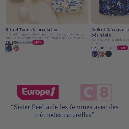
Rituel Tonus & circulation
Coffret Découvert
périnéale
Un rituel complet et puissant pour retrouver des jambes légères,
diminuer la sensation de gonflement et améliorer la circulation.
Pour découvrir les bienfaits de
89,90€
112,80€
-20%
douceur.
62,00€
76,00€
-18%
“C'est hyper joli ce qu'elles ont fait et ça
vous soulage vraiment, on est archi
pour”