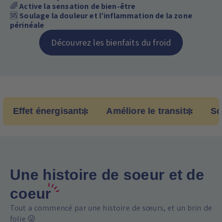
🛌
Meilleure qualité de sommeil
🌈
Active la sensation de bien-être
🆘
Soulage la douleur et l’inflammation de la zone
périnéale
Découvrez les bienfaits du froid
ffet énergisant
Améliore le transit
Soutie
Une histoire de soeur et de
coeur
Tout a commencé par une histoire de sœurs, et un brin de