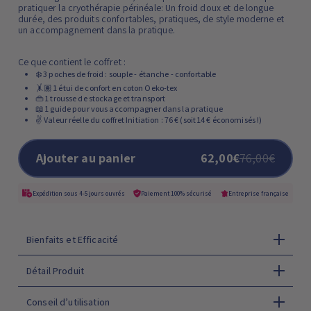
On a imaginé le coffret idéal, celui qu'on aurait aimé trouver pour
pratiquer la cryothérapie périnéale: Un froid doux et de longue
durée, des produits confortables, pratiques, de style moderne et
un accompagnement dans la pratique.
Ce que contient le coffret :
❄️ 3 poches de froid : souple - étanche - confortable
🤸🏽 1 étui de confort en coton Oeko-tex
👜 1 trousse de stockage et transport
📖 1 guide pour vous accompagner dans la pratique
✌️ Valeur réelle du coffret Initiation : 76 € (soit 14 € économisés !)
Ajouter au panier
62,00€
76,00€
Expédition sous 4-5 jours ouvrés
Paiement 100% sécurisé
Entreprise française
Bienfaits et Efficacité
Détail Produit
Conseil d’utilisation