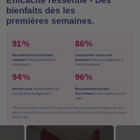
Efficacité ressentie - Des
bienfaits dès les
premières semaines.
91%
86%
Ressentent un meilleur
Constatent moins de
sommeil
dès les premières
douleurs
liées aux règles ou à
utilisations
l'endométriose
94%
96%
Notent une
amélioration du
Recommanderaient
transit et de la digestion
Sisterfeel
à une copine ou une
sœur
*Etude menée en Mars 2025 auprès de 200 participantes âgées de 20 à
68 ans après 30 jours d'utilisation d'un coffret de cryothérapie périnéale
Sister Feel