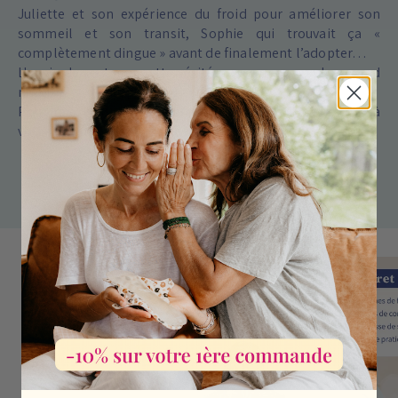
folie 😜
Juliette et son expérience du froid pour améliorer son
sommeil et son transit, Sophie qui trouvait ça «
complètement dingue » avant de finalement l’adopter…
L'envie de partager cette vérité peu connue au plus grand
nombre et de proposer LE coffret idéal.
Pour que vous puissiez profiter des bienfaits du froid à
votre rythme, selon vos envies et vos besoins.
Notre histoire