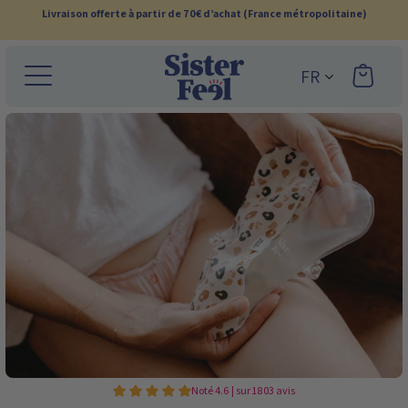
Ignorer
Livraison offerte à partir de 70€ d’achat (France métropolitaine)
et
passer
FR
au
contenu
Noté 4.6 | sur 1803 avis