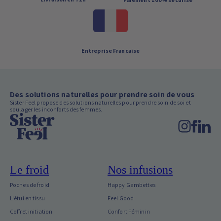
Livraison en 72h
Paiement 100% sécurisé
Entreprise Francaise
Des solutions naturelles pour prendre soin de vous
Sister Feel propose des solutions naturelles pour prendre soin de soi et
soulager les inconforts des femmes.
Le froid
Nos infusions
Poches de froid
Happy Gambettes
L'étui en tissu
Feel Good
Coffret initiation
Confort Féminin