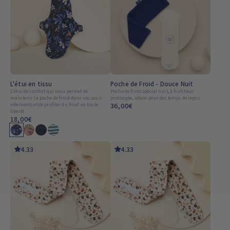
L'étui en tissu
Poche de Froid - Douce Nuit
L'étui de confort qui vous permet de
Poche de froid spécial nuit, à fraîcheur
maintenir la poche de froid dans vos sous-
prolongée, idéale pour des temps de repos
vêtements et de profiter du froid en toute
36,00€
liberté
coloris disponible
18,00€
4.33
4.33