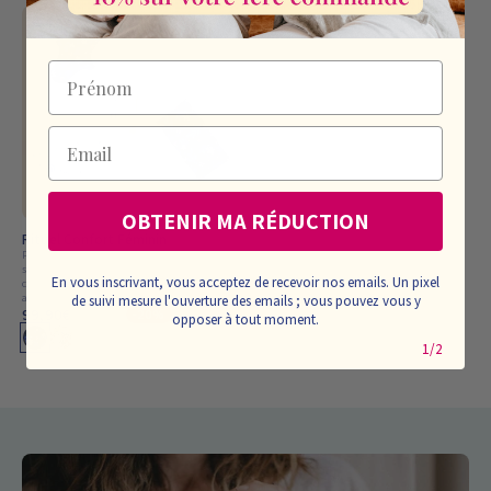
4.58
Prénom
Email
OBTENIR MA RÉDUCTION
Rituel Confort Féminin
Parfait en cas de tensions dans le bassin,
sensation de lourdeur, inconforts liés au
En vous inscrivant, vous acceptez de recevoir nos emails. Un pixel
cycle, ou douleurs chroniques difficiles à
apaiser durablement
de suivi mesure l'ouverture des emails ; vous pouvez vous y
99,90€
124,90€
-20%
opposer à tout moment.
1/2