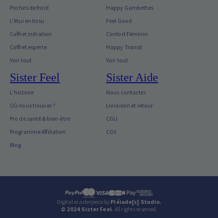
Poches de froid
Happy Gambettes
L'étui en tissu
Feel Good
Coffret initiation
Confort Féminin
Coffret experte
Happy Transit
Voir tout
Voir tout
Sister Feel
Sister Aide
L’histoire
Nous contacter
Où nous trouver ?
Livraison et retour
Pro de santé & bien-être
CGU
Programme Affiliation
CGV
Blog
Digital masterpiece by
Pléiade[s] Studio.
© 2024 Sister Feel
. All rights reserved.