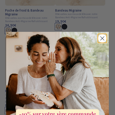
Poche de froid & Bandeau
Bandeau Migraine
Migraine
Dites adieu aux maux de tête avec notre
Bandeau Anti-Migraine Rafraîchissant
Dites adieu aux maux de tête avec notre
19,90€
Bandeau Anti-Migraine Rafraîchissant
34,90€
4.58
4.58
Rituel Tonus & circulation
Rituel Confort Intestinal
Un rituel complet et puissant pour retrouver
Idéal en cas de constipation, de transit ralenti,
des jambes légères, diminuer la sensation de
de ventre lourd ou lorsque le corps a besoin
gonflement et améliorer la circulation.
d’un coup de pouce doux et respectueux.
89,90€
112,80€
74,90€
92,90€
-20%
-19%