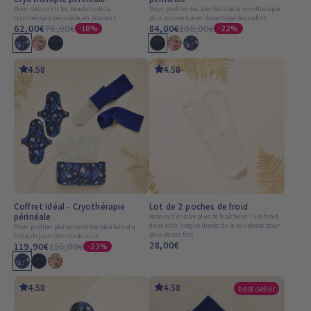
Pour découvrir les bienfaits de la
Pour profiter des bienfaits de la cryothérapie
cryothérapie périnéale, en douceur.
plus souvent, avec davantage de confort.
62,00€
76,00€
84,00€
108,00€
-18%
-22%
4.58
4.58
Coffret Idéal - Cryothérapie
Lot de 2 poches de froid
périnéale
Besoin d'encore plus de fraîcheur ? Un froid
doux et de longue durée, de la souplesse pour
Pour profiter pleinement des bienfaits du
plus de confort
froid, de jour comme de nuit.
28,00€
119,90€
156,00€
-23%
coloris disponible
4.58
4.58
best-seller