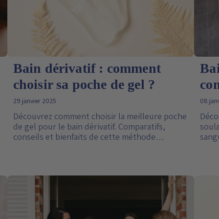
Bain dérivatif : comment
Bai
choisir sa poche de gel ?
com
29 janvier 2025
08 jan
Découvrez comment choisir la meilleure poche
Décou
de gel pour le bain dérivatif. Comparatifs,
soula
conseils et bienfaits de cette méthode
sangu
naturelle pour stimuler la circulation et
prati
soulager les inflammations.
moder