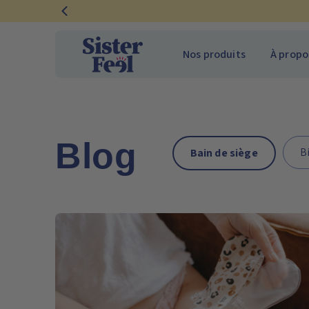
Ignorer
et
passer
Nos produits
À propo
au
contenu
Blog
B
Bain de siège