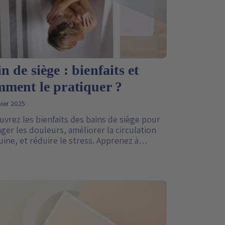
n de siège : bienfaits et
ment le pratiquer ?
vier 2025
vrez les bienfaits des bains de siège pour
ger les douleurs, améliorer la circulation
ine, et réduire le stress. Apprenez à
quer un bain de siège traditionnel ou
ne avec les poches de froid Sister Feel.