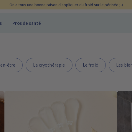
On a tous une bonne raison d'appliquer du froid sur le périnée ;-)
s
Pros de santé
ien-être
La cryothérapie
Le froid
Les bie