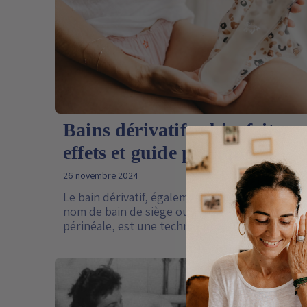
Bains dérivatifs : bienfaits,
effets et guide pratique
26 novembre 2024
Le bain dérivatif, également connus sous le
nom de bain de siège ou cryothérapie
périnéale, est une technique ancienne qui
suscite un intérêt croissant pour ses
nombreux bienfaits sur la santé et le bien-être.
C’est une méthode douce et naturelle utilisée
depuis la nuit des temps, mais, est-ce
réellement sans danger pour corps ?