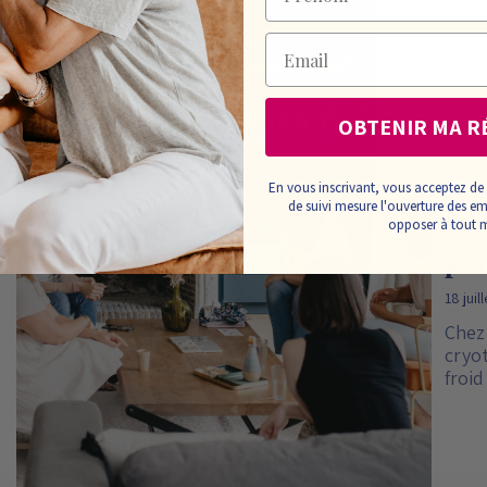
Email
OBTENIR MA R
En vous inscrivant, vous acceptez de 
de suivi mesure l'ouverture des e
Bai
opposer à tout
pér
18 juil
Chez
cryot
froid
réact
corp