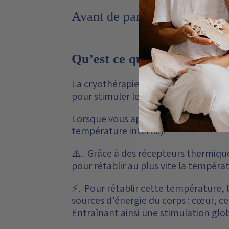
Avant de parler des contre in
Qu’est ce que la cryothérap
La cryothérapie périnéale est une tec
pour stimuler le fonctionnement du 
Lorsque vous appliquez du froid au n
température interne).
⚠️. Grâce à des récepteurs thermiqu
pour rétablir au plus vite la températ
⚡. Pour rétablir cette température, le
sources d’énergie du corps : cœur, c
Entraînant ainsi une stimulation gl