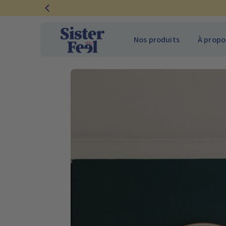
Ignorer
et
passer
Nos produits
À propo
au
contenu