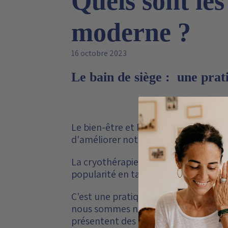
Quels sont les
moderne ?
16 octobre 2023
Le bain de siège : une prat
Le bien-être et la santé sont des 
d'améliorer notre qualité de vie, de r
La cryothérapie périnéale est la vers
popularité en tant que méthode natur
C'est une pratique souvent méconnue 
nous sommes nombreuses à nous deman
présentent des dangers.