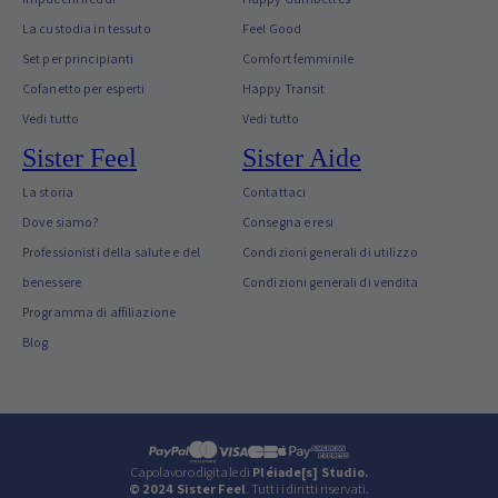
La custodia in tessuto
Feel Good
Set per principianti
Comfort femminile
Cofanetto per esperti
Happy Transit
Vedi tutto
Vedi tutto
Sister Feel
Sister Aide
La storia
Contattaci
Dove siamo?
Consegna e resi
Professionisti della salute e del
Condizioni generali di utilizzo
benessere
Condizioni generali di vendita
Programma di affiliazione
Blog
Capolavoro digitale di
Pléiade[s] Studio.
© 2024 Sister Feel
. Tutti i diritti riservati.