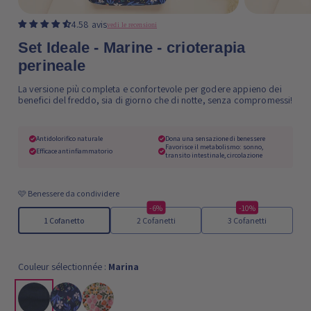
4.58 avis
vedi le recensioni
Set Ideale - Marine - crioterapia
perineale
La versione più completa e confortevole per godere appieno dei
benefici del freddo, sia di giorno che di notte, senza compromessi!
Antidolorifico naturale
Dona una sensazione di benessere
Favorisce il metabolismo: sonno,
Efficace antinfiammatorio
transito intestinale, circolazione
🩷 Benessere da condividere
-6%
-10%
1 Cofanetto
2 Cofanetti
3 Cofanetti
Couleur sélectionnée :
Marina