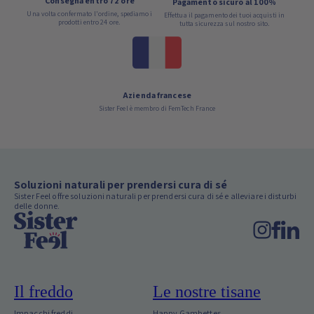
Consegna entro 72 ore
Pagamento sicuro al 100%
Una volta confermato l'ordine, spediamo i
Effettua il pagamento dei tuoi acquisti in
prodotti entro 24 ore.
tutta sicurezza sul nostro sito.
Azienda francese
Sister Feel è membro di FemTech France
Soluzioni naturali per prendersi cura di sé
Sister Feel offre soluzioni naturali per prendersi cura di sé e alleviare i disturbi
delle donne.
Il freddo
Le nostre tisane
Impacchi freddi
Happy Gambettes