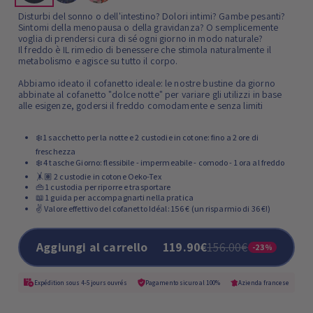
Disturbi del sonno o dell'intestino? Dolori intimi? Gambe pesanti?
Sintomi della menopausa o della gravidanza? O semplicemente
voglia di prendersi cura di sé ogni giorno in modo naturale?
Il freddo è IL rimedio di benessere che stimola naturalmente il
metabolismo e agisce su tutto il corpo.
Abbiamo ideato il cofanetto ideale: le nostre bustine da giorno
abbinate al cofanetto "dolce notte" per variare gli utilizzi in base
alle esigenze, godersi il freddo comodamente e senza limiti
❄️ 1 sacchetto per la notte e 2 custodie in cotone: fino a 2 ore di
freschezza
❄️ 4 tasche Giorno: flessibile - impermeabile - comodo - 1 ora al freddo
🤸🏽 2 custodie in cotone Oeko-Tex
👜 1 custodia per riporre e trasportare
📖 1 guida per accompagnarti nella pratica
✌️ Valore effettivo del cofanetto Idéal: 156 € (un risparmio di 36 €!)
Aggiungi al carrello
119.90€
156.00€
-23%
Expédition sous 4-5 jours ouvrés
Pagamento sicuro al 100%
Azienda francese