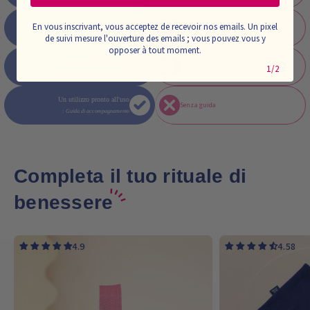
En vous inscrivant, vous acceptez de recevoir nos emails. Un pixel
Scomodo e inadeguato
Ergonomico e confortevole
de suivi mesure l'ouverture des emails ; vous pouvez vous y
opposer à tout moment.
Facile e pratico da usare
Uso complesso
1/2
(Con custodia a clip e astuccio)
Un utilizzo pronto all'uso
Senza guida
: Guida di accompagnamento
Completa il tuo rituale di
benessere
4.9
4.58