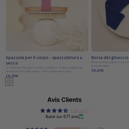
Spazzola per il corpo - spazzolatura a
Borsa del ghiaccio
secco
Poche de froid spécial nuit, à 
temps de repos
Le rituel bien-être pour tonifier et raffermir la peau, augmenter
36,00€
l’énergie et la vitalité, aider à l'élimination des toxines
colori disponibili
19,90€
Avis Clients
4.58 sur 5
Basé sur 671 avis