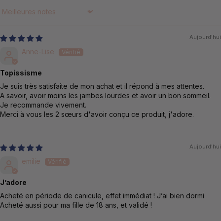
Sort by
Aujourd'hui
Anne-Lise
Topissisme
Je suis très satisfaite de mon achat et il répond à mes attentes.
A savoir, avoir moins les jambes lourdes et avoir un bon sommeil.
Je recommande vivement.
Merci à vous les 2 sœurs d'avoir conçu ce produit, j'adore.
Aujourd'hui
emilie
J’adore
Acheté en période de canicule, effet immédiat ! J’ai bien dormi
Acheté aussi pour ma fille de 18 ans, et validé !