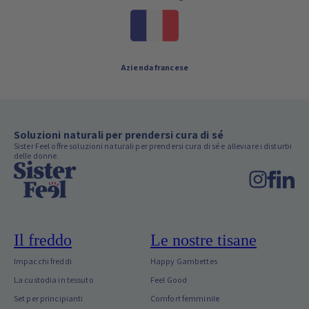
Consegna entro 72 ore
Pagamento sicuro al 100%
Azienda francese
Soluzioni naturali per prendersi cura di sé
Sister Feel offre soluzioni naturali per prendersi cura di sé e alleviare i disturbi
delle donne.
Il freddo
Le nostre tisane
Impacchi freddi
Happy Gambettes
La custodia in tessuto
Feel Good
Set per principianti
Comfort femminile