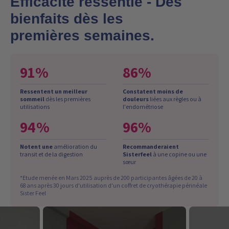
Efficacité ressentie - Des
bienfaits dès les
premières semaines.
91%
86%
Ressentent un meilleur
Constatent moins de
sommeil
dès les premières
douleurs
liées aux règles ou à
utilisations
l'endométriose
94%
96%
Notent une
amélioration du
Recommanderaient
transit et de la digestion
Sisterfeel
à une copine ou une
sœur
*Etude menée en Mars 2025 auprès de 200 participantes âgées de 20 à
68 ans après 30 jours d'utilisation d'un coffret de cryothérapie périnéale
Sister Feel