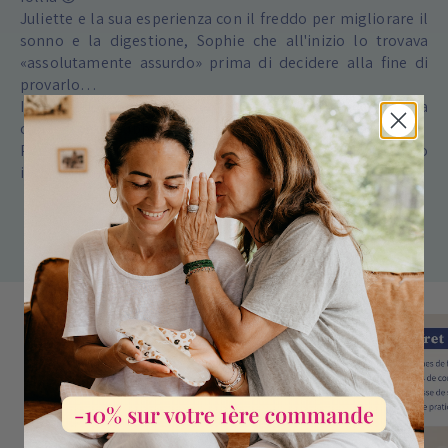
follia 😜
Juliette e la sua esperienza con il freddo per migliorare il
sonno e la digestione, Sophie che all'inizio lo trovava
«assolutamente assurdo» prima di decidere alla fine di
provarlo…
Il desiderio di condividere questa verità poco conosciuta
con il grande pubblico e di proporre IL cofanetto ideale.
Per permettervi di godere dei benefici del freddo secondo
i vostri ritmi, i vostri desideri e le vostre esigenze.
La nostra storia