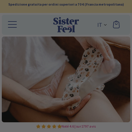
Ignora
Spedizione gratuita per ordini superiori a 70 € (Francia metropolitana)
e
vai
IT
al
contenuto
Noté 4.6 | sur 1797 avis