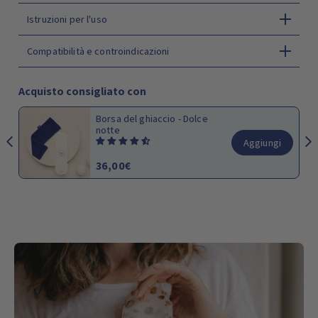
Istruzioni per l'uso
Compatibilità e controindicazioni
Acquisto consigliato con
Fascia per l'emicrania - Léo
iungi
Aggiungi
19,90€