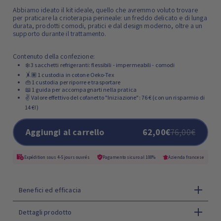
Abbiamo ideato il kit ideale, quello che avremmo voluto trovare
per praticare la crioterapia perineale: un freddo delicato e di lunga
durata, prodotti comodi, pratici e dal design moderno, oltre a un
supporto durante il trattamento.
Contenuto della confezione:
❄️ 3 sacchetti refrigeranti: flessibili - impermeabili - comodi
🤸🏽 1 custodia in cotone Oeko-Tex
👜 1 custodia per riporre e trasportare
📖 1 guida per accompagnarti nella pratica
✌️ Valore effettivo del cofanetto "Iniziazione": 76 € (con un risparmio di
14 €!)
Aggiungi al carrello
62,00€
76,00€
Expédition sous 4-5 jours ouvrés
Pagamento sicuro al 100%
Azienda francese
Benefici ed efficacia
Dettagli prodotto