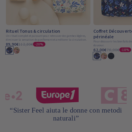
Rituel Tonus & circulation
Coffret Découvert
périnéale
Un rituel complet et puissant pour retrouver des jambes légères,
diminuer la sensation de gonflement et améliorer la circulation.
Pour découvrir les bienfaits de
89,90€
112,80€
-20%
douceur.
62,00€
76,00€
-18%
“È davvero bellissimo quello che hanno
fatto e ti dà un gran sollievo, ci piace da
morire”