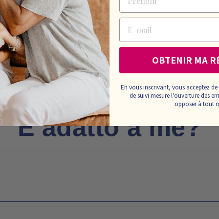
o, ecc.)
E-mail
OBTENIR MA R
En vous inscrivant, vous acceptez de 
de suivi mesure l'ouverture des e
opposer à tout
È adatto a me?