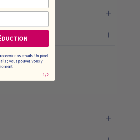
ÉDUCTION
recevoir nos emails. Un pixel
mails ; vous pouvez vous y
 moment.
1/2