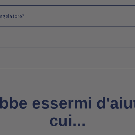
ongelatore?
bbe essermi d'aiut
cui...