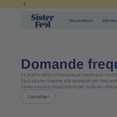
Ignora
e
vai
Nos produits
Informa
al
contenuto
Domande freq
La pratica della crioterapia perineale può susc
Ecco alcune risposte alle domande più frequent
Siamo a vostra disposizione per qualsiasi ulte
Contattaci