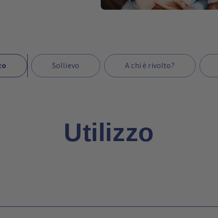
zo
Sollievo
A chi è rivolto?
Utilizzo