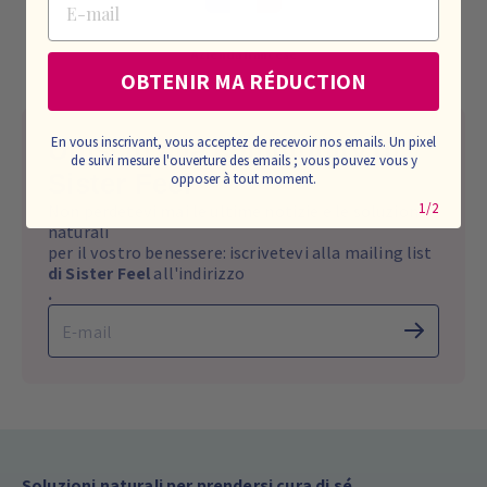
Azienda francese
OBTENIR MA RÉDUCTION
En vous inscrivant, vous acceptez de recevoir nos emails. Un pixel
Unisciti alla community di
de suivi mesure l'ouverture des emails ; vous pouvez vous y
Sister Feel
opposer à tout moment.
1/2
Non perdetevi mai le ultime notizie e le soluzioni
naturali
per il vostro benessere: iscrivetevi alla mailing list
di Sister Feel
all'indirizzo
.
Soluzioni naturali per prendersi cura di sé