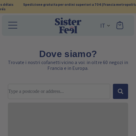
Ignora
Spedizione gratuita per ordini superiori a 70 € (Francia metropolitana)
e
vai
IT
al
contenuto
Dove siamo?
Trovate i nostri cofanetti vicino a voi: in oltre 60 negozi in
Francia e in Europa.