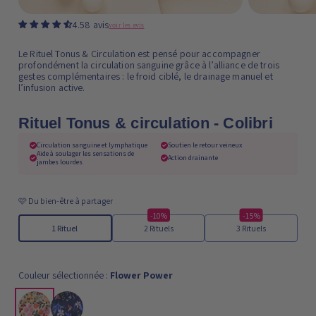
4.58 avis
voir les avis
Le Rituel Tonus & Circulation est pensé pour accompagner
profondément la circulation sanguine grâce à l’alliance de trois
gestes complémentaires : le froid ciblé, le drainage manuel et
l’infusion active.
Rituel Tonus & circulation - Colibri
Circulation sanguine et lymphatique
Soutien le retour veineux
Aide à soulager les sensations de
Action drainante
jambes lourdes
🩷 Du bien-être à partager
-10%
-15%
1 Rituel
2 Rituels
3 Rituels
Couleur sélectionnée :
Flower Power