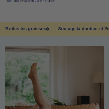
quotidien de façon douce et naturelle
rûles les graisses
Soulage la douleur et l’inf