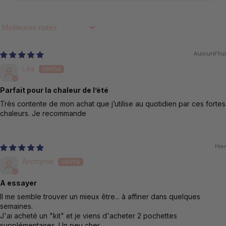
Sort by
Aujourd'hui
Léa
Parfait pour la chaleur de l’été
Très contente de mon achat que j’utilise au quotidien par ces fortes
chaleurs. Je recommande
Hier
Anonyme
A essayer
Il me semble trouver un mieux être... à affiner dans quelques
semaines.
J'ai acheté un "kit" et je viens d'acheter 2 pochettes
supplémentaires. Un peu cher...