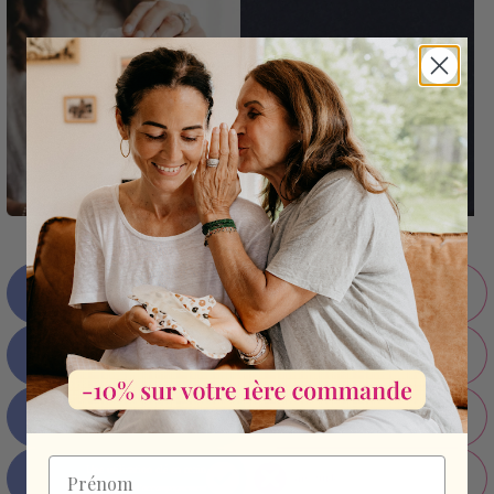
Froid agressif et courte durée
Un froid doux & longue durée
Inconfortable et inadapté
Ergonomique et confortable
Utilisation pratique & facile
Utilisation complexe
(Avec l'étui clipsable et une trousse)
Prénom
Une utilisation clé en main
Sans guide
Guide d’accompagnement