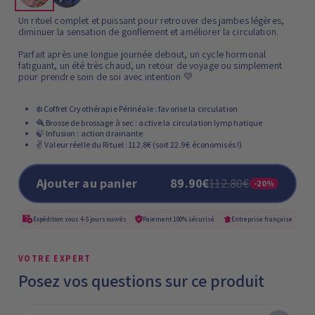
Un rituel complet et puissant pour retrouver des jambes légères,
diminuer la sensation de gonflement et améliorer la circulation.
Parfait après une longue journée debout, un cycle hormonal
fatiguant, un été très chaud, un retour de voyage ou simplement
pour prendre soin de soi avec intention 💛
❄️ Coffret Cryothérapie Périnéale : favorise la circulation
🪮 Brosse de brossage à sec : active la circulation lymphatique
🍃 Infusion : action drainante
✌️ Valeur réelle du Rituel : 112.8€ (soit 22.9€ économisés !)
Ajouter au panier
89.90€
112.80€
-20%
Expédition sous 4-5 jours ouvrés
Paiement 100% sécurisé
Entreprise française
VOTRE EXPERT
Posez vos questions sur ce produit