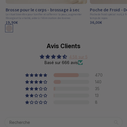
Brosse pour le corps - brossage à sec
Poche de Froid - 
Le rituel bien-être pour tonifier et raffermir la peau, augmenter
Poche de froid spécial nuit, à 
l’énergie et la vitalité, aider à l'élimination des toxines
temps de repos
19,90€
36,00€
coloris disponible
Avis Clients
4.58 sur 5
Basé sur 666 avis
470
140
35
13
8