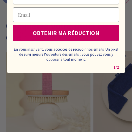
Email
Complétez votre rituel bien-
OBTENIR MA RÉDUCTION
être
En vous inscrivant, vous acceptez de recevoir nos emails. Un pixel
de suivi mesure l'ouverture des emails ; vous pouvez vous y
4.9
4.58
opposer à tout moment.
1/2