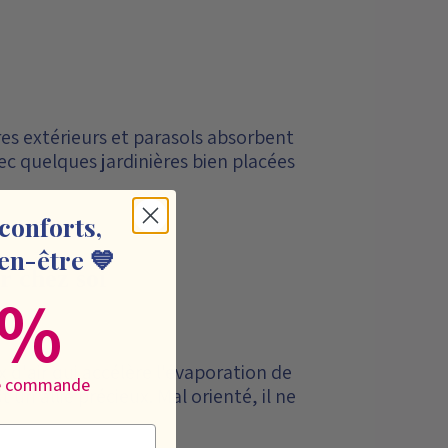
ores extérieurs et parasols absorbent
ec quelques jardinières bien placées
conforts,
en-être 💙
r chez soi
0%
ux d'air qui accélère l'évaporation de
re commande
 un allié précieux. Mal orienté, il ne