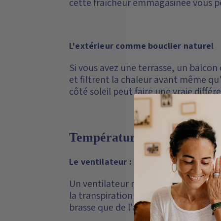
cette fraîcheur emmagasinée vous pe
L'extérieur comme bouclier naturel
Si vous avez une terrasse, un balcon 
et filtrent la chaleur avant même qu'
côté soleil peut faire une vraie diffé
Température, appareils, hum
Le ventilateur : l'astuce qui change 
Un ventilateur ne fait pas baisser la t
la transpiration sur la peau et donne u
brasse que de l'air chaud.