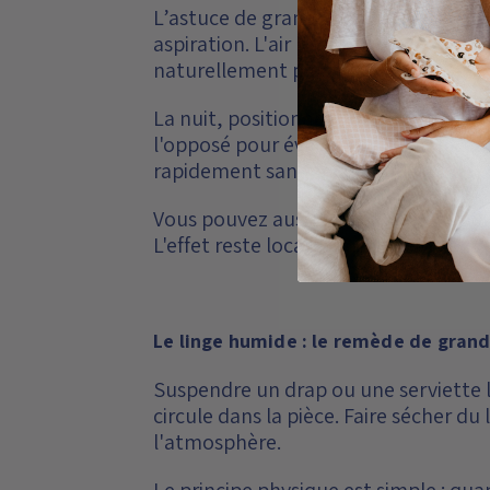
L’astuce de grand-mère pour booster s
aspiration. L'air passe à travers le tis
naturellement plus frais. Simple, gra
La nuit, positionnez votre ventilateur
l'opposé pour évacuer l'air chaud. Cet
rapidement sans aucun appareil de cl
Vous pouvez aussi placer une bouteill
L'effet reste localisé mais il est bien ré
Le linge humide : le remède de grand
Suspendre un drap ou une serviette l
circule dans la pièce. Faire sécher du 
l'atmosphère.
Le principe physique est simple : quan