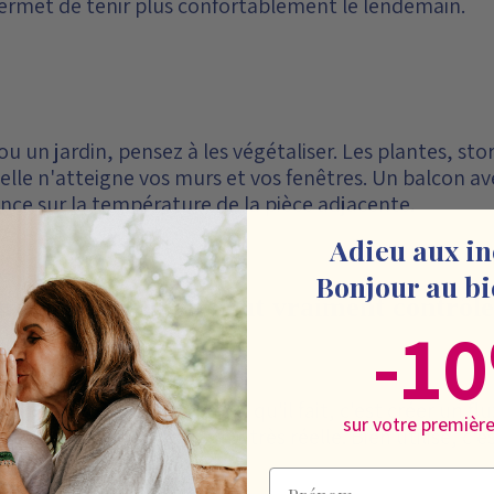
rmet de tenir plus confortablement le lendemain.
ou un jardin, pensez à les végétaliser. Les plantes, st
elle n'atteigne vos murs et vos fenêtres. Un balcon av
rence sur la température de la pièce adjacente.
Adieu aux in
Bonjour au bi
idité : ce qu'on peut vraiment contrôle
-1
tout
empérature d'une pièce. Ce qu'il fait, c'est créer un fl
sur votre premiè
ne sensation de fraîcheur très réelle. Bien utilisé, c'est
Prénom