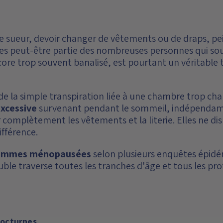
 de sueur, devoir changer de vêtements ou de draps, pe
aites peut-être partie des nombreuses personnes qui so
ore trop souvent banalisé, est pourtant un véritable
de la simple transpiration liée à une chambre trop cha
excessive
survenant pendant le sommeil, indépendam
omplètement les vêtements et la literie. Elles ne di
ifférence.
femmes ménopausées
selon plusieurs enquêtes épidé
uble traverse toutes les tranches d'âge et tous les profi
nocturnes