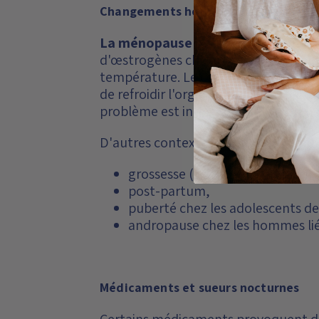
Changements hormonaux : la cause 
La ménopause et la périménopaus
d'œstrogènes chute, l'hypothalamus 
température. Le cerveau interprète 
de refroidir l'organisme. C'est pour
problème est interne, pas environne
D'autres contextes hormonaux sont 
grossesse (1er et 3e trimestre),
post-partum,
puberté chez les adolescents de
andropause chez les hommes liée
Médicaments et sueurs nocturnes
Certains médicaments provoquent des