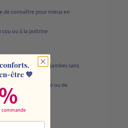
ile de connaître pour mieux en
 cou ou à la poitrine
conforts,
l léger, syndrome des jambes sans
en-être 💙
0%
e de poids inexpliquée ou de
re commande