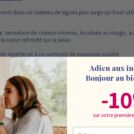
vent dans un tableau de signes plus large qu'il est ut
s
: sensation de chaleur intense, localisée au visage, au
la sueur refroidit sur la peau
ils répétés et à un sommeil de mauvaise qualité
lité et anxiété liés au manque de repos
Adieu aux in
il
plus larges : difficultés d'endormissement, sommei
Bonjour au bi
-1
rnes s'accompagnent de fièvre persistante, d'une pert
médicale rapide est indispensable.
sur votre premiè
eurs nocturnes
Prénom