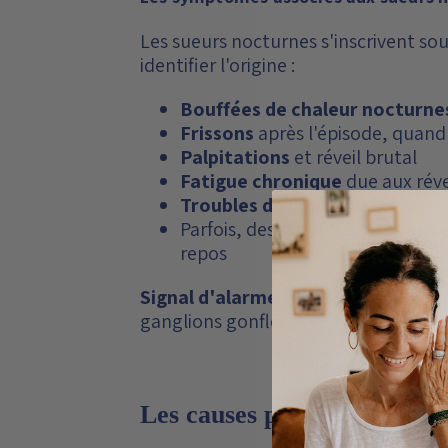
Les sueurs nocturnes s'inscrivent sou
identifier l'origine :
Bouffées de chaleur nocturne
Frissons
après l'épisode, quand 
Palpitations
et réveil brutal
Fatigue chronique
due aux réve
Troubles de l'humeur
, irritabi
Parfois, des
troubles du somme
repos
Signal d'alarme :
si les sueurs noctu
ganglions gonflés, une consultation 
Les causes possibles des su