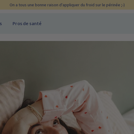
On a tous une bonne raison d'appliquer du froid sur le périnée ;-)
s
Pros de santé