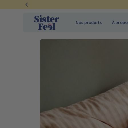
Ignorer
et
passer
Nos produits
À propo
au
contenu